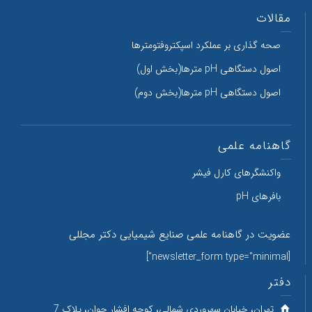
مقالات
صحه گذاری بر عملکرد اسپکتروفتومترها
اصول دستگاهی pH مترها(بخش اول)
اصول دستگاهی pH مترها(بخش دوم)
گاهنامه علمی
واکنشگرهای کارل فیشر
بافرهای pH
عضویت در گاهنامه علمی صنایع شیمیایی دکتر مجللی
[newsletter_form type="minimal"]
دفتر
تهران، خیابان سهروردی شمالی، کوچه افشار جوان، پلاک 7