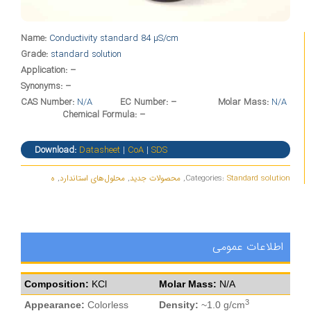
Name:
Conductivity standard 84 µS/cm
Grade:
standard solution
Application: –
Synonyms: –
CAS Number:
N/A
EC Number: –
Molar Mass:
N/A
Chemical Formula: –
Download:
Datasheet
|
CoA
|
SDS
Standard solution
Categories:
,
محصولات جدید
,
محلول‌های استاندارد
,
ه
اطلاعات عمومی
Composition:
KCl
Molar Mass:
N/A
3
Appearance:
Colorless
Density:
~1.0 g/cm