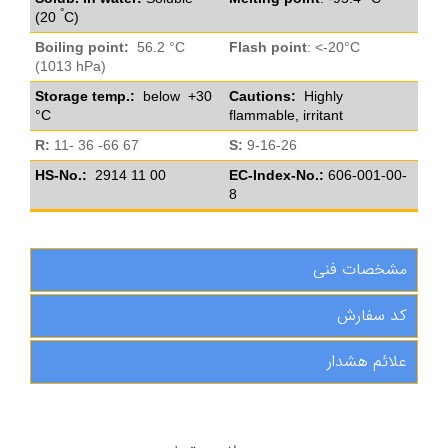
°
(20
C)
Boiling point:
56.2 °C
Flash point
: <-20°C
(1013 hPa)
Storage temp.:
below +30
Cautions:
Highly
°C
flammable, irritant
R:
11- 36 -66 67
S:
9-16-26
HS-No.:
2914 11 00
EC-Index-No.:
606-001-00-
8
مشخصات فنی
کد سفارش
علائم هشدار