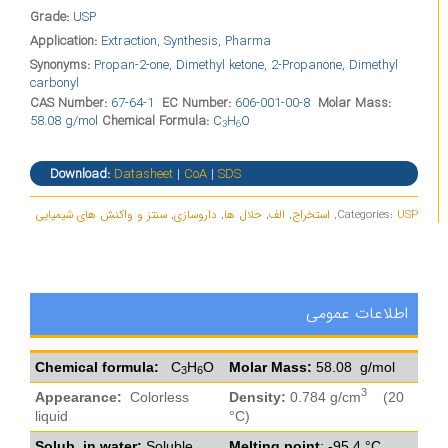
Grade:
USP
Application:
Extraction, Synthesis, Pharma
Synonyms:
Propan-2-one, Dimethyl ketone, 2-Propanone, Dimethyl
carbonyl
CAS Number:
67-64-1
EC Number:
606-001-00-8
Molar Mass:
58.08 g/mol
Chemical Formula:
C
H
O
3
6
Download:
Datasheet
|
CoA
|
SDS
USP
Categories:
,
استخراج
,
الف
,
حلال ها
,
داروسازی
,
سنتز و واکنش های شیمیایی
اطلاعات عمومی
Chemical formula:
C
H
O
Molar Mass:
58.08 g/mol
3
6
3
Appearance:
Colorless
Density:
0.784 g/cm
(20
liquid
°C)
Solub. in water:
Soluble
Melting point
: -95.4 °C