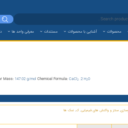
محصولات
آشنایی با محصولات
مستندات
معرفی واحد ها
دا
r Mass:
147.02 g/mol
Chemical Formula:
CaCl
.2 H
O
2
2
سازی
,
سنتز و واکنش های شیمیایی
,
ک
,
نمک ها