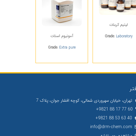
لیتیم کربنات
آمونیوم استات
Grade:
Laboratory
Grade:
Extra pure
تر
تهران، خیابان سهروردی شمالی، کوچه افشار جوان، پلاک 7
60 77 17 88 9821+
40 63 53 88 9821+
info@drm-chem.com
مشاهده روی نقشه