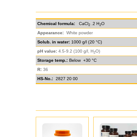
Chemical formula:
CaCl
.2 H
O
2
2
Appearance:
White powder
Solub. in water:
1000 g/l (20 °C)
pH value:
4.5-9.2 (100 g/l, H
O)
2
Storage temp.:
Below +30 °C
R:
36
HS-No.:
2827 20 00