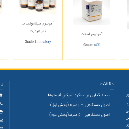
آمونیوم هپتامولیبدات
تتراهیدرات
آمونیوم استات
Grade:
Laboratory
Grade:
ACS
مقالات
دف
صحه گذاری بر عملکرد اسپکتروفتومترها
شیمیایی دکتر مجللی با داشتن بیش از 20
،
اصول دستگاهی pH مترها(بخش اول)
ی
اصول دستگاهی pH مترها(بخش دوم)
ل
ی