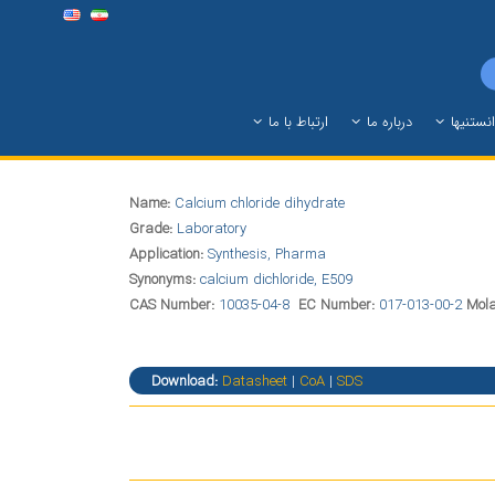
نستنیها
درباره ما
ارتباط با ما
Name:
Calcium chloride dihydrate
Grade:
Laboratory
Application:
Synthesis, Pharma
Synonyms:
calcium dichloride, E509
CAS Number:
10035-04-8
EC Number:
017-013-00-2
Mola
Download:
Datasheet
|
CoA
|
SDS