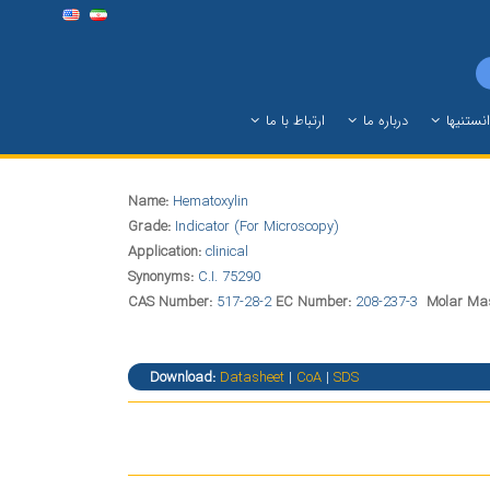
نستنیها
درباره ما
ارتباط با ما
Name:
Hematoxylin
Grade:
Indicator (For Microscopy)
Application:
clinical
Synonyms:
C.I. 75290
CAS Number:
517-28-2
EC Number:
208-237-3
Molar Ma
Download:
Datasheet
|
CoA
|
SDS