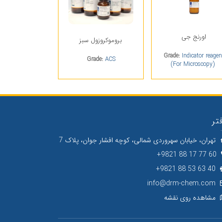
اورنج جی
بروموکروزول سبز
Grade:
Indicator reagen
Grade:
ACS
(For Microscopy)
تر
تهران، خیابان سهروردی شمالی، کوچه افشار جوان، پلاک 7
60 77 17 88 9821+
40 63 53 88 9821+
info@drm-chem.com
مشاهده روی نقشه