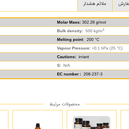
فارش
علائم هشدار
Molar Mass:
302.28 g/mol
3
Bulk density:
500 kg/m
Melting point
: 200 °C
Vapour Pressure:
<0.1 hPa (25 °C)
Cautions:
irriant
S:
N/A
EC number :
208-237-3
محصولات مرتبط