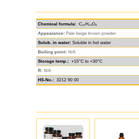
Chemical formula:
C₁₆H₁₄O₆
Appearance:
Pale beige brown powder
Solub. in water:
Soluble in hot water
Boiling point:
N/A
Storage temp.:
+15°C to +30°C
R:
N/A
HS-No.:
3212 90 00