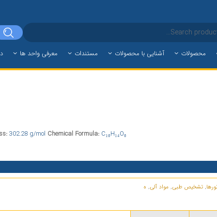
محصولات
آشنایی با محصولات
مستندات
معرفی واحد ها
دا
ss:
302.28 g/mol
Chemical Formula:
C₁₆H₁₄O₆
ورها
,
تشخیص طبی
,
مواد آلی
,
ه