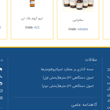
اریو کروم بلک تی
سافرانین
t
Grade:
ACS
Grade:
Indicator
مقالات
دف
صحه گذاری بر عملکرد اسپکتروفتومترها
شیمیایی دکتر مجللی با داشتن بیش از 20
،
اصول دستگاهی pH مترها(بخش اول)
ی
اصول دستگاهی pH مترها(بخش دوم)
ل
ی
د
گاهنامه علمی
ن