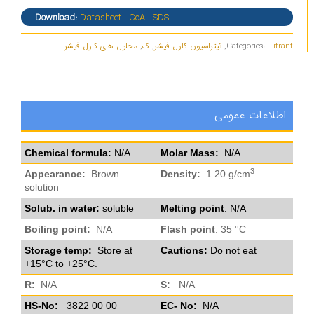
Download:
Datasheet
|
CoA
|
SDS
Titrant
Categories:
,
تیتراسیون کارل فیشر
,
ک
,
محلول های کارل فیشر
اطلاعات عمومی
Chemical formula:
N/A
Molar Mass:
N/A
3
Appearance:
Brown
Density:
1.20 g/cm
solution
Solub. in water:
soluble
Melting point
: N/A
Boiling point:
N/A
Flash point
: 35 °C
Storage temp:
Store at
Cautions:
Do not eat
+15°C to +25°C.
R:
N/A
S:
N/A
HS-No:
3822 00 00
EC- No:
N/A