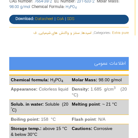
CAS Number:
7664-38-2
EC Number:
231-633-2
Molar Mass:
98.00 g/mol
Chemical Formula:
H
PO
3
4
Download:
Datasheet
|
CoA
|
SDS
Extra pure
Categories:
,
اسیدها
,
سنتز و واکنش های شیمیایی
,
ف
اطلاعات عمومی
Chemical formula:
H
PO
Molar Mass:
98.00 g/mol
3
4
3
Appearance:
Colorless liquid
Density:
1.685 g/cm
(20
°C)
Solub. in water:
Soluble (20
Melting point
: ~ 21 °C
°
C)
Boiling point:
158 °C
Flash point
: N/A
Storage temp.:
above 15 °C
Cautions:
Corrosive
& below 30°C