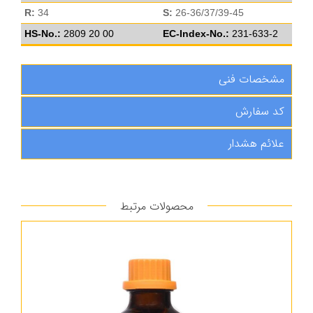
R:
34
S:
26-36/37/39-45
HS-No.:
2809 20 00
EC-Index-No.:
231-633-2
مشخصات فنی
کد سفارش
علائم هشدار
محصولات مرتبط