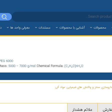
محصولات
آشنایی با محصولات
مستندات
معرفی واحد ها
دا
, PEG 6000
Mass:
5000 – 7000 g/mol
Chemical Formula:
(C₂H₄O)nH₂O
اروسازی
,
سنتز و واکنش های شیمیایی
,
مواد آلی
فارش
علائم هشدار