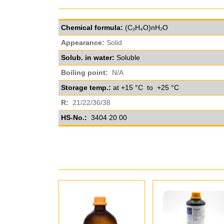
Chemical formula:
(C₂H₄O)nH₂O
Appearance:
Solid
Solub. in water:
Soluble
Boiling point:
N/A
Storage temp.:
at +15 °C to +25 °C
R:
21/22/36/38
HS-No.:
3404 20 00