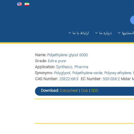
نستنیها
درباره ما
ارتباط با ما
Name:
Polyethylene glycol 6000
Grade:
Extra pure
Application:
Synthesis, Pharma
Synonyms:
Polyglycol, Polyethylene oxide, Polyoxy ethylene
CAS Number:
25322-68-3
EC Number:
500-038-2
Molar 
Download:
Datasheet
|
CoA
|
SDS