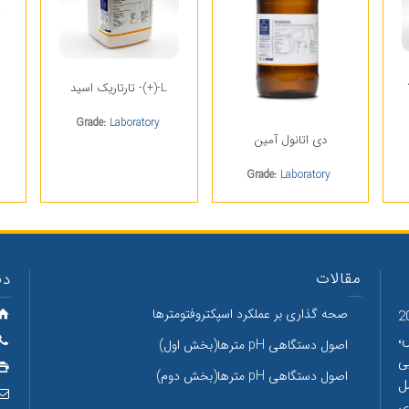
L-(+)- تارتاریک اسید
Grade:
Laboratory
دی اتانول آمین
Grade:
Laboratory
مقالات
دف
صحه گذاری بر عملکرد اسپکتروفتومترها
شیمیایی دکتر مجللی با داشتن بیش از 20
،
اصول دستگاهی pH مترها(بخش اول)
ی
اصول دستگاهی pH مترها(بخش دوم)
ل
ی