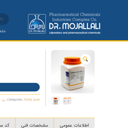
خانه
پلی اتیلن گلایکول 6000
Extra pure
Categories:
,
پ
,
د
اطلاعات عمومی
مشخصات فنی
کد س