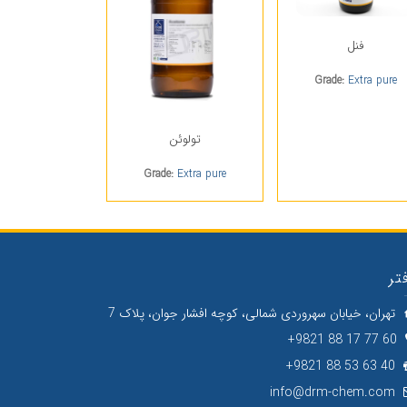
فنل
Grade:
Extra pure
تولوئن
Grade:
Extra pure
تر
تهران، خیابان سهروردی شمالی، کوچه افشار جوان، پلاک 7
60 77 17 88 9821+
40 63 53 88 9821+
info@drm-chem.com