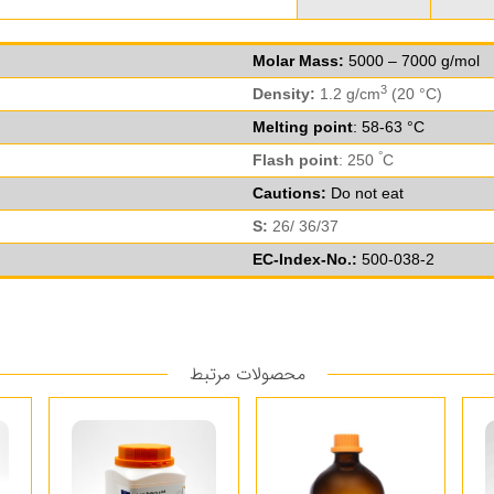
Molar Mass:
5000 – 7000 g/mol
3
Density:
1.2 g/cm
(20 °C)
Melting point
: 58-63 °C
°
Flash point
: 250
C
Cautions:
Do not eat
S:
26/ 36/37
EC-Index-No.:
500-038-2
محصولات مرتبط